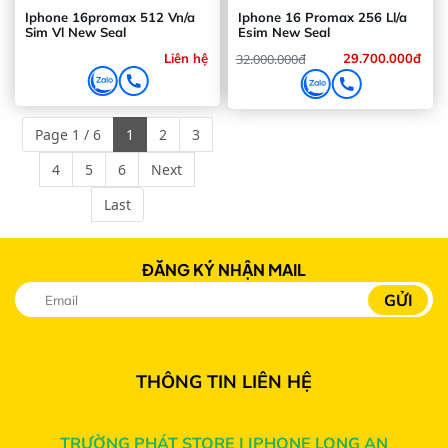
Iphone 16promax 512 Vn/a
Iphone 16 Promax 256 Ll/a
Sim Vl New Seal
Esim New Seal
Liên hệ
32.000.000đ
29.700.000đ
Page 1 / 6
1
2
3
4
5
6
Next
Last
Camera kép đa chức năng quay chụp
ĐĂNG KÝ NHẬN MAIL
chuyên nghiệp
iPhone 13 sở hữu 2 camera phía sau gồm camera
chính (Wide) độ phân giải 12 MP, camera góc siêu
rộng (Ultra Wide) 12 MP. 2 camera được đặt chéo
THÔNG TIN LIÊN HỆ
cho phần cảm biến trên máy được rộng hơn.
TRƯỜNG PHÁT STORE | IPHONE LONG AN