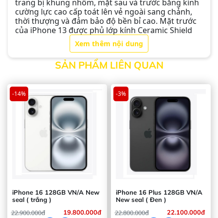
trang bị khung nhôm, mặt sau và trước bằng kính
cường lực cao cấp toát lên vẻ ngoài sang chảnh,
thời thượng và đảm bảo độ bền bỉ cao. Mặt trước
của iPhone 13 được phủ lớp kính Ceramic Shield
cứng cáp, sáng bóng, thanh lịch, bền đẹp, hạn chế
Xem thêm nội dung
xước vỡ. Phía ngoài màn hình còn được phủ lớp
oleophobic hạn chế tình trạng bám bụi bẩn và mồ
SẢN PHẨM LIÊN QUAN
hôi giữ màn hình luôn sạch sẽ.
-14%
-3%
iPhone 16 128GB VN/A New
iPhone 16 Plus 128GB VN/A
seal ( trắng )
New seal ( Đen )
22.900.000đ
19.800.000đ
22.800.000đ
22.100.000đ
Điện thoại
thiết kế kiểu dáng mỏng, các cạnh bo