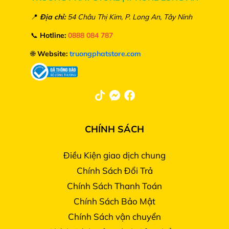
📍
Địa chỉ:
54 Châu Thị Kim, P. Long An, Tây Ninh
📞
Hotline:
0888 084 787
🌐
Website:
truongphatstore.com
Camera góc siêu rộng (Ultra Wide) 12 MP mở rộng
trường nhìn lên đến 120 độ thu được nhiều chi tiết
hơn trong một khung hình nhất là khi chụp bao
CHÍNH SÁCH
quát khung cảnh hoặc chụp ảnh thiên nhiên, ảnh
tập thể.
Điều Kiện giao dịch chung
Chính Sách Đổi Trả
Chính Sách Thanh Toán
Chính Sách Bảo Mật
Chính Sách vận chuyển