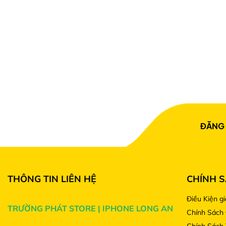
Cam kết thời gian:
Khẳng định "Order có máy tron
lỗi.
Trải nghiệm đập hộp:
Khách là người đầu tiên bóc 
toán nốt 70%.
📊 BẢNG SO SÁNH: TẠI SAO NÊN CHỌN 17PM ZP/A 
Tiêu chí
iPhone 17PM (Mã ZP/A Order
Thời gian nhận
Có máy ngay trong ngày.
ĐĂNG 
hàng
Tình trạng hàng
Dễ dàng chốt đúng màu Bạc 2
THÔNG TIN LIÊN HỆ
CHÍNH 
Điều Kiện g
SIM
2 SIM vật lý
(Tiện dụng hơn).
TRƯỜNG PHÁT STORE | IPHONE LONG AN
Chính Sách 
Chính Sách