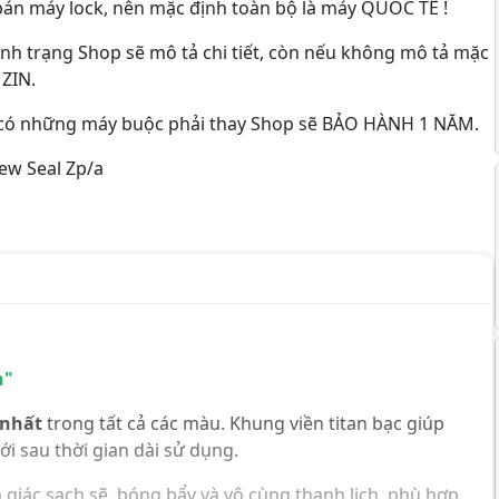
n máy lock, nên mặc định toàn bộ là máy QUỐC TẾ !
nh trạng Shop sẽ mô tả chi tiết, còn nếu không mô tả mặc
ZIN.
ì có những máy buộc phải thay Shop sẽ BẢO HÀNH 1 NĂM.
ew Seal Zp/a
n"
 nhất
trong tất cả các màu. Khung viền titan bạc giúp
i sau thời gian dài sử dụng.
giác sạch sẽ, bóng bẩy và vô cùng thanh lịch, phù hợp