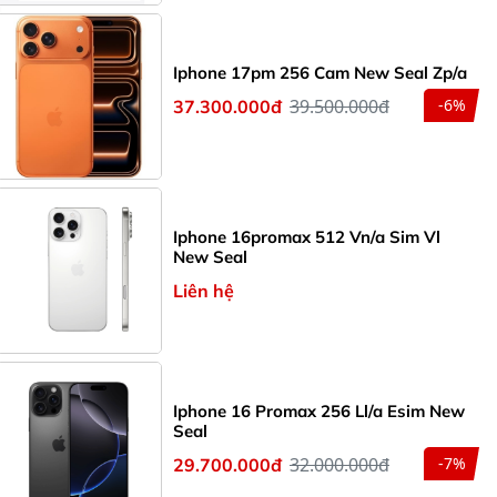
Iphone 17pm 256 Cam New Seal Zp/a
39.500.000đ
-6%
37.300.000đ
Iphone 16promax 512 Vn/a Sim Vl
New Seal
Liên hệ
Iphone 16 Promax 256 Ll/a Esim New
Seal
32.000.000đ
-7%
29.700.000đ