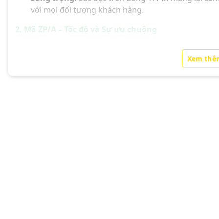
với mọi đối tượng khách hàng.
2. Mã ZP/A – Tốc độ và Sự ưu chuộng
Sở hữu sớm nhất:
Mã ZP/A (thường từ Singapore/
Xem thê
hàng sở hữu siêu phẩm mà không cần chờ đợi hàng
Hỗ trợ SIM đa dạng:
Bản ZP/A thường hỗ trợ
2 SIM
(thị trường Singapore), cực kỳ ổn định và tiện lợi tạ
3. Công nghệ chip A19 Pro
Hiệu năng AI đột phá xử lý mượt mà mọi tác vụ chu
thời lượng pin của 17PM đạt kỷ lục mới.
📦 DỊCH VỤ CỌC 30% - UY TÍN & TỐC ĐỘ
Để khách hàng an tâm đặt cọc cho một siêu phẩm giá tr
Quy trình minh bạch:
Khách chốt máy -> Cọc 30% -