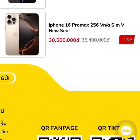
Iphone 16 Promax 256 Vn/a Sim Vl
New Seal
36.400.000đ
-16%
30.500.000đ
NU
hiệu
QR FANPAGE
QR TIKTOK
phẩm
óp