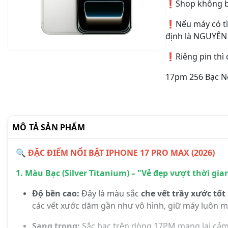
❗️Shop không bá
❗️Nếu máy có tì
định là NGUYÊN 
❗️Riêng pin th
17pm 256 Bạc N
MÔ TẢ SẢN PHẨM
🔍 ĐẶC ĐIỂM NỔI BẬT IPHONE 17 PRO MAX (2026)
1. Màu Bạc (Silver Titanium) – "Vẻ đẹp vượt thời gia
Độ bền cao:
Đây là màu sắc
che vết trầy xước tốt
các vết xước dăm gần như vô hình, giữ máy luôn mớ
Sang trọng:
Sắc bạc trên dòng 17PM mang lại cảm 