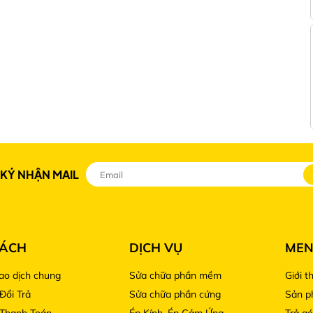
g ngày". Nếu trễ hẹn, hoàn cọc 100% kèm quà tặng tạ
Seal, kiểm tra IMEI trên hệ thống Apple trước khi thanh
ORDER?
)
iPhone 17PM (Mã VN/A Store)
Phải đặt trước hoặc chờ hàng từ 7-14
KÝ NHẬN MAIL
ngày.
56GB.
Thường xuyên báo hết hàng các màu
HOT.
SÁCH
DỊCH VỤ
ME
iao dịch chung
Sửa chữa phần mềm
Giới t
1 SIM vật lý + 1 eSIM.
Đổi Trả
Sửa chữa phần cứng
Sản 
 Thanh Toán
Ép Kính, Ép Cảm Ứng
Trả g