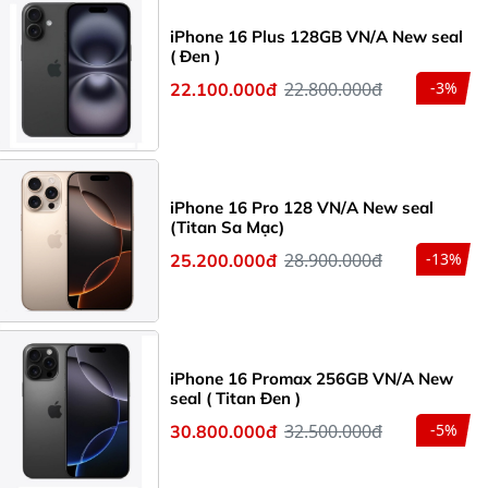
iPhone 16 Plus 128GB VN/A New seal
( Đen )
22.800.000đ
-3%
22.100.000đ
iPhone 16 Pro 128 VN/A New seal
(Titan Sa Mạc)
28.900.000đ
-13%
25.200.000đ
iPhone 16 Promax 256GB VN/A New
seal ( Titan Đen )
32.500.000đ
-5%
30.800.000đ