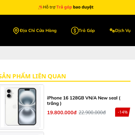
Địa Chỉ Cửa Hàng
Trả Góp
Dịch Vụ
SẢN PHẨM LIÊN QUAN
iPhone 16 128GB VN/A New seal (
trắng )
22.900.000đ
-14%
19.800.000đ