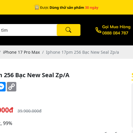
Gọi Mua Hàng
0888 084 787
iPhone 17 Pro Max
Iphone 17pm 256 Bạc New Seal Zp/a
 256 Bạc New Seal Zp/a
ok
itter
Messenger
Copy
Link
000đ
39.900.000đ
, 99%