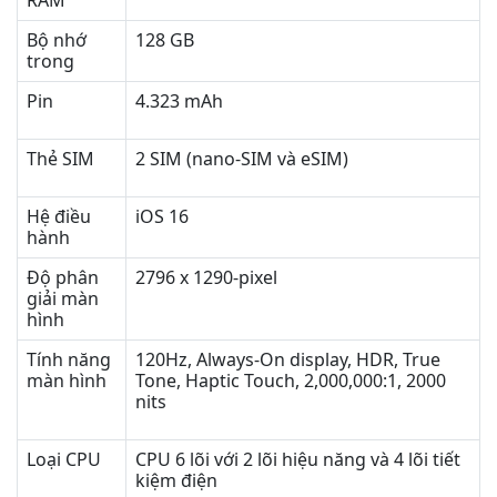
RAM
Bộ nhớ
128 GB
trong
Pin
4.323 mAh
Thẻ SIM
2 SIM (nano‑SIM và eSIM)
Hệ điều
iOS 16
hành
Độ phân
2796 x 1290-pixel
giải màn
hình
Tính năng
120Hz, Always-On display, HDR, True
màn hình
Tone, Haptic Touch, 2,000,000:1, 2000
nits
Loại CPU
CPU 6 lõi với 2 lõi hiệu năng và 4 lõi tiết
kiệm điện