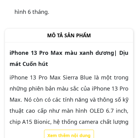
hình 6 tháng.
MÔ TẢ SẢN PHẨM
iPhone 13 Pro Max màu xanh dương| Dịu
mát Cuốn hút
iPhone 13 Pro Max Sierra Blue là một trong
những phiên bản màu sắc của iPhone 13 Pro
Max. Nó còn có các tính năng và thông số kỹ
thuật cao cấp như màn hình OLED 6.7 inch,
chip A15 Bionic, hệ thống camera chất lượng
cao với 3 ống kính cảm biến 12MP và camera
Xem thêm nội dung