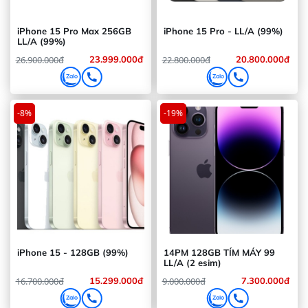
và cho phép người dùng chuyển đổi giữa các
iPhone 15 Pro Max 256GB
iPhone 15 Pro - LL/A (99%)
chế độ chụp dễ dàng.
LL/A (99%)
26.900.000đ
23.999.000đ
22.800.000đ
20.800.000đ
-8%
-19%
iPhone 15 - 128GB (99%)
14PM 128GB TÍM MÁY 99
LL/A (2 esim)
Hơn nữa, iPhone 13 Pro Max còn được trang
16.700.000đ
15.299.000đ
9.000.000đ
7.300.000đ
bị công nghệ LiDAR (Light Detection and