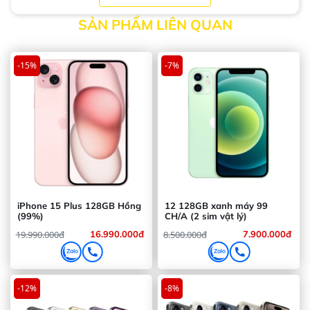
trước 12MP, hỗ trợ quay video 4K, Night
SẢN PHẨM LIÊN QUAN
mode, ProRes và chống rung quang học.
-15%
-7%
iPhone 15 Plus 128GB Hồng
12 128GB xanh máy 99
(99%)
CH/A (2 sim vật lý)
19.990.000đ
16.990.000đ
8.500.000đ
7.900.000đ
-12%
-8%