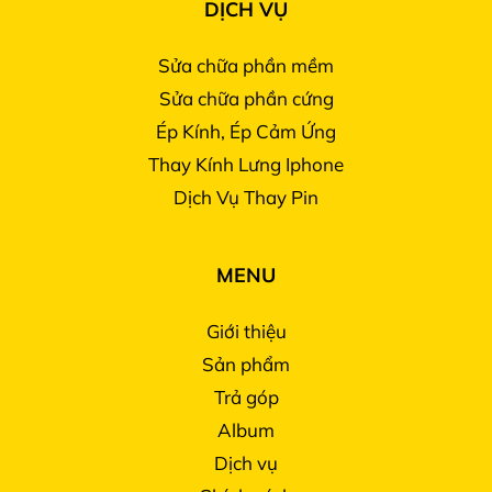
DỊCH VỤ
dùng tạo ra những video chậm và đẹp mắt.
Sửa chữa phần mềm
Sửa chữa phần cứng
Ép Kính, Ép Cảm Ứng
Thay Kính Lưng Iphone
Dịch Vụ Thay Pin
MENU
Hơn nữa, hệ thống camera của iPhone 13 Pro
Giới thiệu
Max còn được trang bị nhiều tính năng hỗ
Sản phẩm
Trả góp
trợ quay phim như chống rung quang học,
Album
khả năng chụp ảnh trong khi quay phim, chế
Dịch vụ
độ chuyển cảnh nhanh và chậm, và nhiều