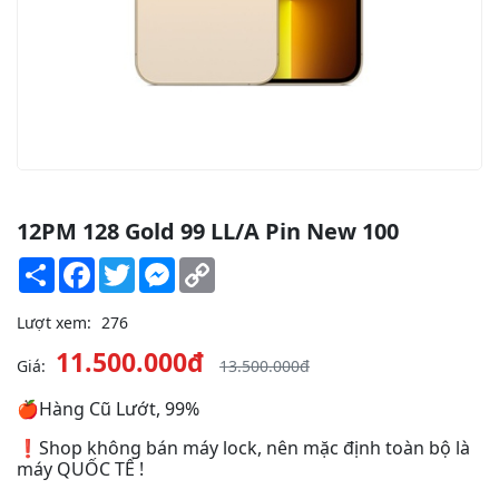
12PM 128 Gold 99 LL/A Pin New 100
Share
Facebook
Twitter
Messenger
Copy
Link
Lượt xem:
276
11.500.000đ
Giá:
13.500.000đ
🍎Hàng Cũ Lướt, 99%
❗️Shop không bán máy lock, nên mặc định toàn bộ là
máy QUỐC TẾ !