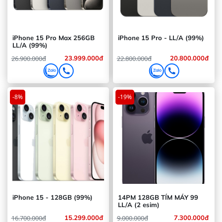
Giá trị
Thường
cao hơn
Giá tiêu chuẩn.
máy
200k - 500k
so với
màu khác.
iPhone 15 Pro Max 256GB
iPhone 15 Pro - LL/A (99%)
LL/A (99%)
Độ
Mặt lưng nhám
Màu trắng sạch
26.900.000đ
23.999.000đ
22.800.000đ
20.800.000đ
sạch
che vân tay hoàn
nhất, màu đen dễ
hảo.
bám dấu.
-8%
-19%
iPhone 15 - 128GB (99%)
14PM 128GB TÍM MÁY 99
LL/A (2 esim)
16.700.000đ
15.299.000đ
9.000.000đ
7.300.000đ