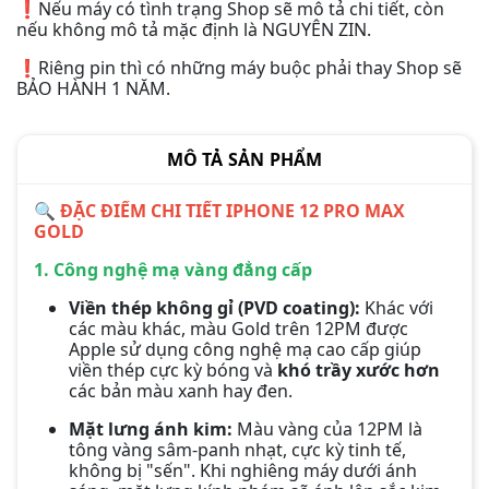
❗️Nếu máy có tình trạng Shop sẽ mô tả chi tiết, còn
nếu không mô tả mặc định là NGUYÊN ZIN.
❗️Riêng pin thì có những máy buộc phải thay Shop sẽ
BẢO HÀNH 1 NĂM.
MÔ TẢ SẢN PHẨM
🔍 ĐẶC ĐIỂM CHI TIẾT IPHONE 12 PRO MAX
GOLD
1. Công nghệ mạ vàng đẳng cấp
Viền thép không gỉ (PVD coating):
Khác với
các màu khác, màu Gold trên 12PM được
Apple sử dụng công nghệ mạ cao cấp giúp
viền thép cực kỳ bóng và
khó trầy xước hơn
các bản màu xanh hay đen.
Mặt lưng ánh kim:
Màu vàng của 12PM là
tông vàng sâm-panh nhạt, cực kỳ tinh tế,
không bị "sến". Khi nghiêng máy dưới ánh